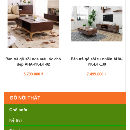
Bàn trà gỗ sồi nga màu óc chó
Bàn trà gỗ sồi tự nhiên AHA-
đẹp AHA-PK-BT-02
PK-BT-130
5.799.000 ₫
7.499.000 ₫
ĐỒ NỘI THẤT
Ghế sofa
Kệ tivi