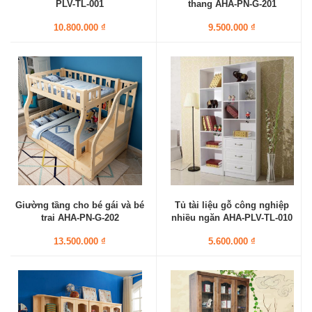
PLV-TL-001
thang AHA-PN-G-201
10.800.000 ₫
9.500.000 ₫
Giường tầng cho bé gái và bé
Tủ tài liệu gỗ công nghiệp
trai AHA-PN-G-202
nhiều ngăn AHA-PLV-TL-010
13.500.000 ₫
5.600.000 ₫