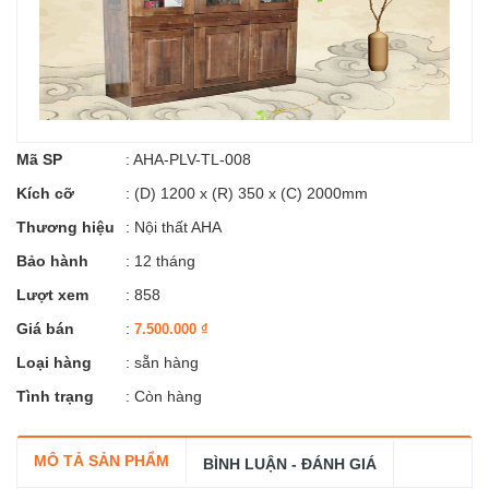
Mã SP
:
AHA-PLV-TL-008
Kích cỡ
:
(D) 1200 x (R) 350 x (C) 2000mm
Thương hiệu
:
Nội thất AHA
Bảo hành
: 12 tháng
Lượt xem
: 858
Giá bán
:
7.500.000
₫
Loại hàng
: sẵn hàng
Tình trạng
: Còn hàng
MÔ TẢ SẢN PHẨM
BÌNH LUẬN - ĐÁNH GIÁ