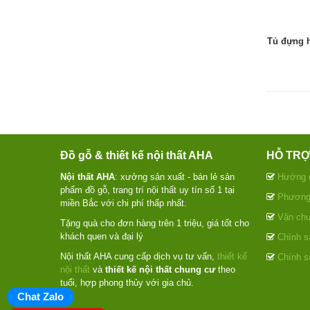
Tủ đựng h
Đồ gỗ & thiết kế nội thất AHA
HỖ TR
Nội thất AHA
: xưởng sản xuất - bán lẻ sản
Hướng 
phẩm đồ gỗ, trang trí nội thất uy tín số 1 tại
Phương 
miền Bắc với chi phí thấp nhất.
Vận chu
Tặng quà cho đơn hàng trên 1 triệu, giá tốt cho
khách quen và đại lý
Chính sá
Nội thất AHA cung cấp dịch vụ tư vấn,
thiết kế
Chính s
nội thất
và
thiết kế nội thất chung cư
theo
tuổi, hợp phong thủy với gia chủ.
Chat Zalo