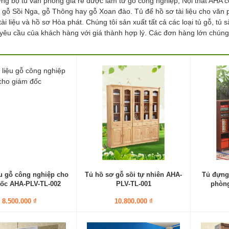
ng bộ tủ văn phòng giá rẻ được làm từ gỗ công nghiệp, Nội thất AHA 
 gỗ Sồi Nga, gỗ Thông hay gỗ Xoan đào. Tủ để hồ sơ tài liệu cho văn p
tài liệu và hồ sơ Hòa phát. Chúng tôi sản xuất tất cả các loại tủ gỗ, tủ
 yêu cầu của khách hàng với giá thành hợp lý. Các đơn hàng lớn chúng 
ệu gỗ công nghiệp cho
Tủ hồ sơ gỗ sồi tự nhiên AHA-
Tủ đựng
ốc AHA-PLV-TL-002
PLV-TL-001
phòng
8.500.000 ₫
10.800.000 ₫