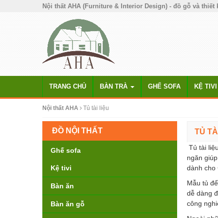
Nội thất AHA (Furniture & Interior Design) - đồ gỗ và thiết 
TRANG CHỦ
BÀN TRÀ
GHẾ SOFA
KỆ TIVI
Nội thất AHA
Tủ tài liệu
ĐỒ NỘI THẤT
TỦ TÀ
Tủ tài liệ
Ghế sofa
ngăn giúp
Kệ tivi
dành cho 
Mẫu tủ để
Bàn ăn
dễ dàng đ
công nghiệ
Bàn ăn gỗ