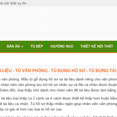
kế nội thất uy tín
BÀN ĂN
TỦ BẾP
GIƯỜNG NGỦ
THIẾT KẾ NỘI THẤT
I LIỆU - TỦ VĂN PHÒNG - TỦ ĐỰNG HỒ SƠ - TỦ ĐỰNG TÀI
u văn phòng: Mẫu tủ gỗ đựng hồ sơ và tài liệu dành riêng cho văn phòng
 nhân viên văn phòng lưu trữ hồ sơ nhân sự và file cá nhân được thuận
Giám đốc, loại thấp nhỏ dành cho nhân viên để tài liệu được làm bằng 
 tài liệu loại thấp có 2 cánh và 4 cánh được thiết kế thấp hơn hoặc b
ể tài liệu cá nhân. Tủ hồ sơ thấp nhiều ngăn giúp nhân viên văn phòng 
p có giá rẻ hơn các loại tủ hồ sơ cao.