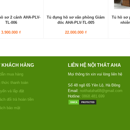
ồ sơ 2 cánh AHA-PLV-
Tủ đựng hồ sơ văn phòng Giám
Tủ hồ sơ 
TL-006
đốc AHA-PLV-TL-005
nhiê
3.900.000 ₫
22.000.000 ₫
Ợ KHÁCH HÀNG
LIÊN HỆ NỘI THẤT AHA
dẫn mua hàng
Mọi thông tin xin vui lòng liên hệ
thức thanh toán
Số 48 ngõ 65 Yên Lộ, Hà Đông
Email:
noithataha68@gmail.com
yển và lắp đặt
Hotline:
0868.481.699
ch đổi trả hoàn tiền
ách bảo mật