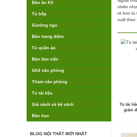
Ngoài nhữ
Bàn ăn K3
nhiên như
rẻ hơn tủ 
Tủ bếp
xuất theo
Giường ngủ
Bàn trang điểm
Tủ quần áo
Bàn làm việc
Ghế văn phòng
Thảm văn phòng
Tủ tài liệu
Giá sách và kệ sách
Tủ tài li
giám đ
Bàn học
BLOG NỘI THẤT MỚI NHẤT