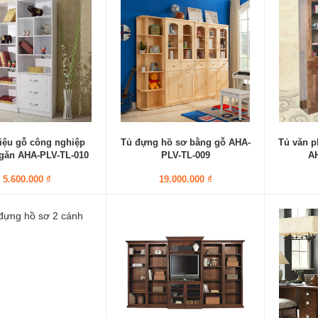
 liệu gỗ công nghiệp
Tủ đựng hồ sơ bằng gỗ AHA-
Tủ văn p
găn AHA-PLV-TL-010
PLV-TL-009
A
5.600.000 ₫
19.000.000 ₫