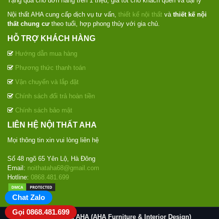
Tặng quà cho đơn hàng trên 1 triệu, giá tốt cho khách quen và đại lý
Nội thất AHA cung cấp dịch vụ tư vấn,
thiết kế nội thất
và
thiết kế nội
thất chung cư
theo tuổi, hợp phong thủy với gia chủ.
HỖ TRỢ KHÁCH HÀNG
Hướng dẫn mua hàng
Phương thức thanh toán
Vận chuyển và lắp đặt
Chính sách đổi trả hoàn tiền
Chính sách bảo mật
LIÊN HỆ NỘI THẤT AHA
Mọi thông tin xin vui lòng liên hệ
Số 48 ngõ 65 Yên Lộ, Hà Đông
Email:
noithataha68@gmail.com
Hotline:
0868.481.699
Chat Zalo
Gọi 0868.481.699
© 2020
Nội thất AHA (AHA Furniture & Interior Design)