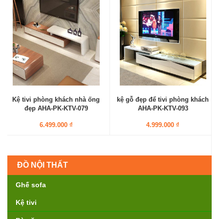
Kệ tivi phòng khách nhà ống
kệ gỗ đẹp để tivi phòng khách
đẹp AHA-PK-KTV-079
AHA-PK-KTV-093
6.499.000 ₫
4.999.000 ₫
ĐỒ NỘI THẤT
Ghế sofa
Kệ tivi