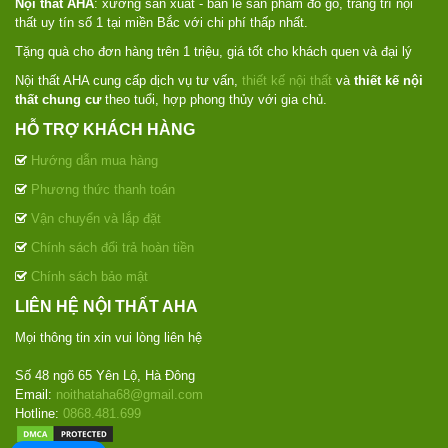
Nội thất AHA
: xưởng sản xuất - bán lẻ sản phẩm đồ gỗ, trang trí nội
thất uy tín số 1 tại miền Bắc với chi phí thấp nhất.
Tặng quà cho đơn hàng trên 1 triệu, giá tốt cho khách quen và đại lý
Nội thất AHA cung cấp dịch vụ tư vấn,
thiết kế nội thất
và
thiết kế nội
thất chung cư
theo tuổi, hợp phong thủy với gia chủ.
HỖ TRỢ KHÁCH HÀNG
Hướng dẫn mua hàng
Phương thức thanh toán
Vận chuyển và lắp đặt
Chính sách đổi trả hoàn tiền
Chính sách bảo mật
LIÊN HỆ NỘI THẤT AHA
Mọi thông tin xin vui lòng liên hệ
Số 48 ngõ 65 Yên Lộ, Hà Đông
Email:
noithataha68@gmail.com
Hotline:
0868.481.699