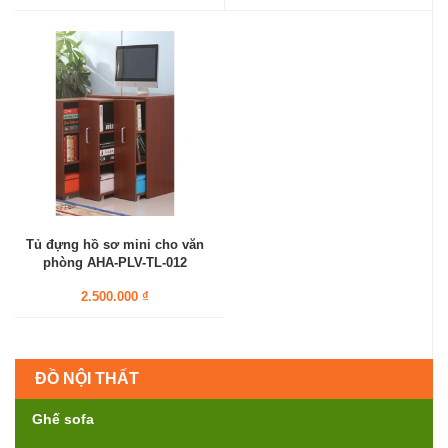
Tủ đựng hồ sơ mini cho văn
phòng AHA-PLV-TL-012
2.500.000 ₫
ĐỒ NỘI THẤT
Ghế sofa