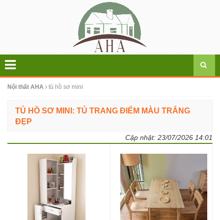
Nội thất AHA
tủ hồ sơ mini
TỦ HỒ SƠ MINI: TỦ TRANG ĐIỂM MÀU TRẮNG
ĐẸP
Cập nhật:
23/07/2026 14:01