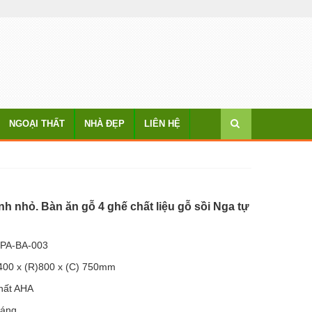
NGOẠI THẤT
NHÀ ĐẸP
LIÊN HỆ
nh nhỏ. Bàn ăn gỗ 4 ghế chất liệu gỗ sồi Nga tự
PA-BA-003
400 x (R)800 x (C) 750mm
thất AHA
háng