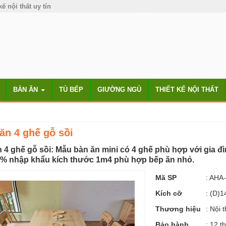
kế nội thất uy tín
BÀN ĂN
TỦ BẾP
GIƯỜNG NGỦ
THIẾT KẾ NỘI THẤT
ăn 4 ghế gỗ sồi
 4 ghế gỗ sồi: Mẫu bàn ăn mini có 4 ghế phù hợp với gia đì
0% nhập khẩu kích thước 1m4 phù hợp bếp ăn nhỏ.
Mã SP
:
AHA-
Kích cỡ
:
(D)1
Thương hiệu
:
Nội 
Bảo hành
: 12 t