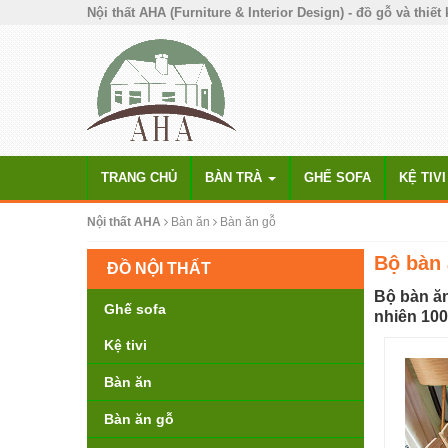
Nội thất AHA (Furniture & Interior Design) - đồ gỗ và thiết 
TRANG CHỦ
BÀN TRÀ
GHẾ SOFA
KỆ TIVI
Nội thất AHA
Bàn ăn
Bàn ăn gỗ
Bộ bàn 
ĐỒ NỘI THẤT
Bộ bàn ăn
Ghế sofa
nhiên 10
Kệ tivi
Bàn ăn
Bàn ăn gỗ