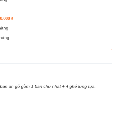
4
00.000
₫
 hàng
 hàng
n ăn gỗ gồm 1 bàn chữ nhật + 4 ghế lưng tựa.