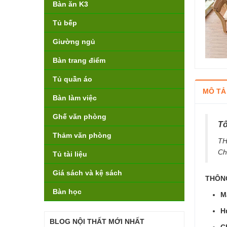
Bàn ăn K3
Tủ bếp
Giường ngủ
Bàn trang điểm
Tủ quần áo
MÔ TẢ
Bàn làm việc
Ghế văn phòng
Tổ
Thảm văn phòng
TH
Ch
Tủ tài liệu
Giá sách và kệ sách
THÔNG
Bàn học
M
H
BLOG NỘI THẤT MỚI NHẤT