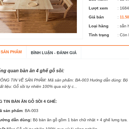
Lượt xem
: 168
Giá bán
:
11.5
Loại hàng
: sẵn
Tình trạng
: Còn
 SẢN PHẨM
BÌNH LUẬN - ĐÁNH GIÁ
ng quan bàn ăn 4 ghế gỗ sồi:
ÔNG TIN VỀ SẢN PHẨM: Mã sản phẩm: BA-003 Hướng dẫn dùng: Bộ bà
ất liệu: Gỗ sồi tự nhiên 100% qua xử lý c...
 TIN BÀN ĂN GỖ SỒI 4 GHẾ:
ã sản phẩm
: BA-003
ướng dẫn dùng:
Bộ bàn ăn gỗ gồm 1 bàn chữ nhật + 4 ghế lưng tựa.