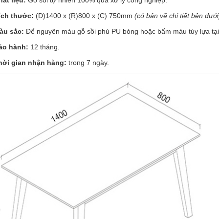
hất liệu:
Gỗ sồi tự nhiên 100% qua xử lý công nghiệp.
ích thước:
(D)1400 x (R)800
x (C) 750mm
(có bản vẽ chi tiết bên dưới
àu sắc:
Để nguyên màu gỗ sồi phủ PU bóng hoặc bấm màu tùy lựa tại
ảo hành:
12 tháng.
hời gian nhận hàng:
trong 7 ngày.