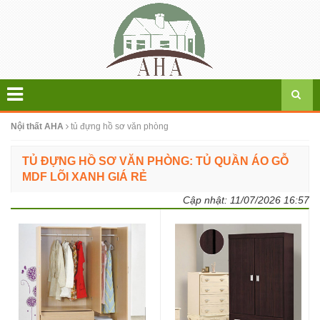
Nội thất AHA
tủ đựng hồ sơ văn phòng
TỦ ĐỰNG HỒ SƠ VĂN PHÒNG: TỦ QUẦN ÁO GỖ
MDF LÕI XANH GIÁ RẺ
Cập nhật:
11/07/2026 16:57