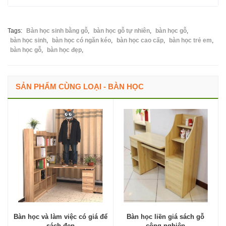
Tags:
Bàn học sinh bằng gỗ
,
bàn học gỗ tự nhiên
,
bàn học gỗ
,
bàn học sinh
,
bàn học có ngăn kéo
,
bàn học cao cấp
,
bàn học trẻ em
,
bàn học gỗ
,
bàn học đẹp
,
SẢN PHẨM CÙNG LOẠI - BÀN HỌC
Bàn học và làm việc có giá để
Bàn học liền giá sách gỗ
sách đẹp
công nghiệp