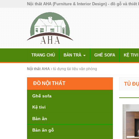
Nội thất AHA (Furniture & Interior Design) - đồ gỗ và thiết 
TRANG CHỦ
BÀN TRÀ
GHẾ SOFA
KỆ TIVI
Nội thất AHA
tủ đựng tài liệu văn phòng
ĐỒ NỘI THẤT
TỦ ĐỰ
Ghế sofa
Kệ tivi
Bàn ăn
Bàn ăn gỗ