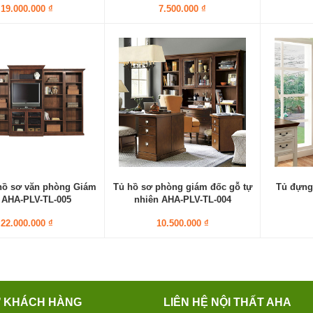
19.000.000 ₫
7.500.000 ₫
hồ sơ văn phòng Giám
Tủ hồ sơ phòng giám đốc gỗ tự
Tủ đựng 
 AHA-PLV-TL-005
nhiên AHA-PLV-TL-004
22.000.000 ₫
10.500.000 ₫
Ợ KHÁCH HÀNG
LIÊN HỆ NỘI THẤT AHA