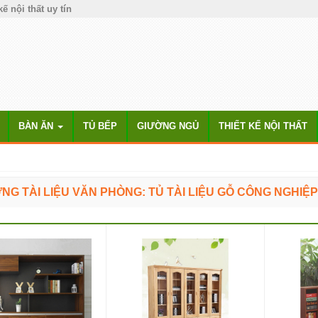
kế nội thất uy tín
BÀN ĂN
TỦ BẾP
GIƯỜNG NGỦ
THIẾT KẾ NỘI THẤT
NG TÀI LIỆU VĂN PHÒNG: TỦ TÀI LIỆU GỖ CÔNG NGHIỆ