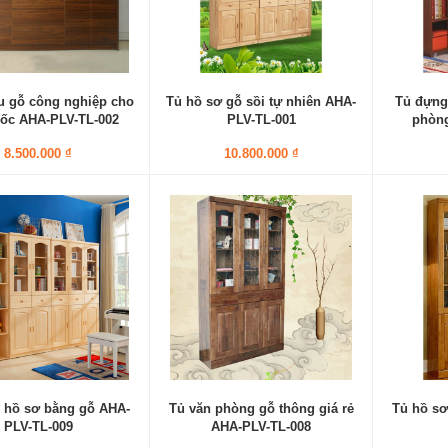
ệu gỗ công nghiệp cho
Tủ hồ sơ gỗ sồi tự nhiên AHA-
Tủ đựng
ốc AHA-PLV-TL-002
PLV-TL-001
phòng
8.500.000 ₫
10.800.000 ₫
 hồ sơ bằng gỗ AHA-
Tủ văn phòng gỗ thông giá rẻ
Tủ hồ sơ
PLV-TL-009
AHA-PLV-TL-008