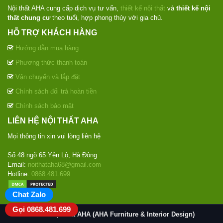
Nội thất AHA cung cấp dịch vụ tư vấn,
thiết kế nội thất
và
thiết kế nội
thất chung cư
theo tuổi, hợp phong thủy với gia chủ.
HỖ TRỢ KHÁCH HÀNG
Hướng dẫn mua hàng
Phương thức thanh toán
Vận chuyển và lắp đặt
Chính sách đổi trả hoàn tiền
Chính sách bảo mật
LIÊN HỆ NỘI THẤT AHA
Mọi thông tin xin vui lòng liên hệ
Số 48 ngõ 65 Yên Lộ, Hà Đông
Email:
noithataha68@gmail.com
Hotline:
0868.481.699
Chat Zalo
Gọi 0868.481.699
© 2020
Nội thất AHA (AHA Furniture & Interior Design)