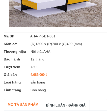
Mã SP
:
AHA-PK-BT-081
Kích cỡ
:
(D)1300 x (R)700 x (C)400 (mm)
Thương hiệu
:
Nội thất AHA
Bảo hành
: 12 tháng
Lượt xem
: 730
Giá bán
:
4.689.000
₫
Loại hàng
: sẵn hàng
Tình trạng
: Còn hàng
MÔ TẢ SẢN PHẨM
BÌNH LUẬN - ĐÁNH GIÁ