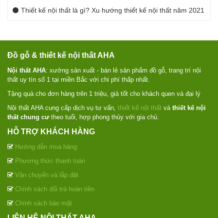
Thiết kế nội thất là gì? Xu hướng thiết kế nội thất năm 2021
Đồ gỗ & thiết kế nội thất AHA
Nội thất AHA
: xưởng sản xuất - bán lẻ sản phẩm đồ gỗ, trang trí nội
thất uy tín số 1 tại miền Bắc với chi phí thấp nhất.
Tặng quà cho đơn hàng trên 1 triệu, giá tốt cho khách quen và đại lý
Nội thất AHA cung cấp dịch vụ tư vấn,
thiết kế nội thất
và
thiết kế nội
thất chung cư
theo tuổi, hợp phong thủy với gia chủ.
HỖ TRỢ KHÁCH HÀNG
Hướng dẫn mua hàng
Phương thức thanh toán
Vận chuyển và lắp đặt
Chính sách đổi trả hoàn tiền
Chính sách bảo mật
LIÊN HỆ NỘI THẤT AHA