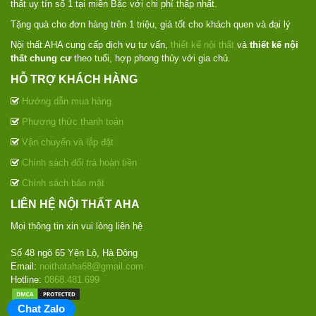
thất uy tín số 1 tại miền Bắc với chi phí thấp nhất.
Tặng quà cho đơn hàng trên 1 triệu, giá tốt cho khách quen và đại lý
Nội thất AHA cung cấp dịch vụ tư vấn,
thiết kế nội thất
và
thiết kế nội
thất chung cư
theo tuổi, hợp phong thủy với gia chủ.
HỖ TRỢ KHÁCH HÀNG
Hướng dẫn mua hàng
Phương thức thanh toán
Vận chuyển và lắp đặt
Chính sách đổi trả hoàn tiền
Chính sách bảo mật
LIÊN HỆ NỘI THẤT AHA
Mọi thông tin xin vui lòng liên hệ
Số 48 ngõ 65 Yên Lộ, Hà Đông
Email:
noithataha68@gmail.com
Hotline:
0868.481.699
Chat Zalo