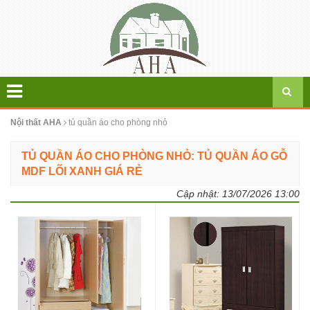
Nội thất AHA
tủ quần áo cho phòng nhỏ
TỦ QUẦN ÁO CHO PHÒNG NHỎ: TỦ QUẦN ÁO GỖ
MDF LÕI XANH GIÁ RẺ
Cập nhật:
13/07/2026 13:00