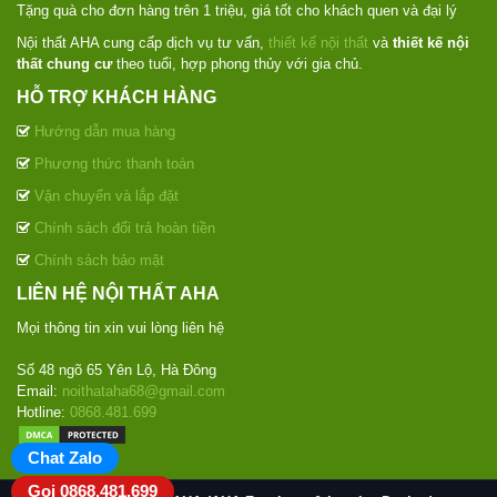
Tặng quà cho đơn hàng trên 1 triệu, giá tốt cho khách quen và đại lý
Nội thất AHA cung cấp dịch vụ tư vấn,
thiết kế nội thất
và
thiết kế nội
thất chung cư
theo tuổi, hợp phong thủy với gia chủ.
HỖ TRỢ KHÁCH HÀNG
Hướng dẫn mua hàng
Phương thức thanh toán
Vận chuyển và lắp đặt
Chính sách đổi trả hoàn tiền
Chính sách bảo mật
LIÊN HỆ NỘI THẤT AHA
Mọi thông tin xin vui lòng liên hệ
Số 48 ngõ 65 Yên Lộ, Hà Đông
Email:
noithataha68@gmail.com
Hotline:
0868.481.699
Chat Zalo
Gọi 0868.481.699