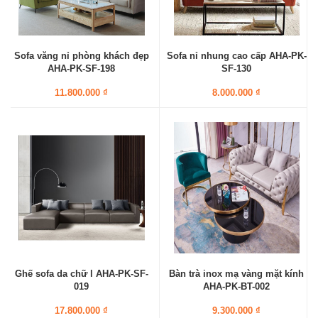
Sofa văng nỉ phòng khách đẹp
Sofa nỉ nhung cao cấp AHA-PK-
AHA-PK-SF-198
SF-130
11.800.000 ₫
8.000.000 ₫
Ghế sofa da chữ l AHA-PK-SF-
Bàn trà inox mạ vàng mặt kính
019
AHA-PK-BT-002
17.800.000 ₫
9.300.000 ₫