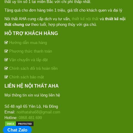
thất uy tín số 1 tại miền Bắc với chi phí thấp nhất.
Tặng quà cho đơn hàng trên 1 triệu, giá tốt cho khách quen và đại lý
Nội thất AHA cung cấp dịch vụ tư vấn,
thiết kế nội thất
và
thiết kế nội
thất chung cư
theo tuổi, hợp phong thủy với gia chủ.
HỖ TRỢ KHÁCH HÀNG
Hướng dẫn mua hàng
Phương thức thanh toán
Vận chuyển và lắp đặt
Chính sách đổi trả hoàn tiền
Chính sách bảo mật
LIÊN HỆ NỘI THẤT AHA
Mọi thông tin xin vui lòng liên hệ
Số 48 ngõ 65 Yên Lộ, Hà Đông
Email:
noithataha68@gmail.com
Hotline:
0868.481.699
Chat Zalo