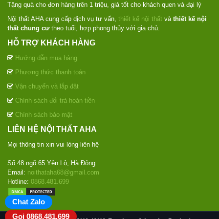
Tặng quà cho đơn hàng trên 1 triệu, giá tốt cho khách quen và đại lý
Nội thất AHA cung cấp dịch vụ tư vấn,
thiết kế nội thất
và
thiết kế nội
thất chung cư
theo tuổi, hợp phong thủy với gia chủ.
HỖ TRỢ KHÁCH HÀNG
Hướng dẫn mua hàng
Phương thức thanh toán
Vận chuyển và lắp đặt
Chính sách đổi trả hoàn tiền
Chính sách bảo mật
LIÊN HỆ NỘI THẤT AHA
Mọi thông tin xin vui lòng liên hệ
Số 48 ngõ 65 Yên Lộ, Hà Đông
Email:
noithataha68@gmail.com
Hotline:
0868.481.699
Chat Zalo
Gọi 0868.481.699