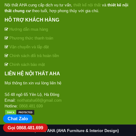
Nội thất AHA cung cấp dịch vụ tư vấn,
thiết kế nội thất
và
thiết kế nội
thất chung cư
theo tuổi, hợp phong thủy với gia chủ.
HỖ TRỢ KHÁCH HÀNG
Hướng dẫn mua hàng
Phương thức thanh toán
Vận chuyển và lắp đặt
Chính sách đổi trả hoàn tiền
Chính sách bảo mật
LIÊN HỆ NỘI THẤT AHA
Mọi thông tin xin vui lòng liên hệ
Số 48 ngõ 65 Yên Lộ, Hà Đông
Email:
noithataha68@gmail.com
Hotline:
0868.481.699
Chat Zalo
Gọi 0868.481.699
© 2020
Nội thất AHA (AHA Furniture & Interior Design)