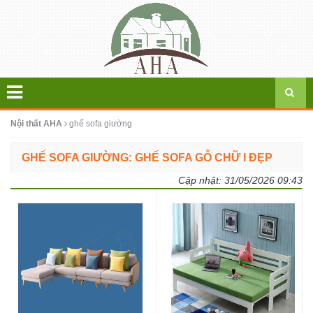
Nội thất AHA
ghế sofa giường
GHẾ SOFA GIƯỜNG: GHẾ SOFA GỖ CHỮ I ĐẸP
Cập nhật:
31/05/2026 09:43