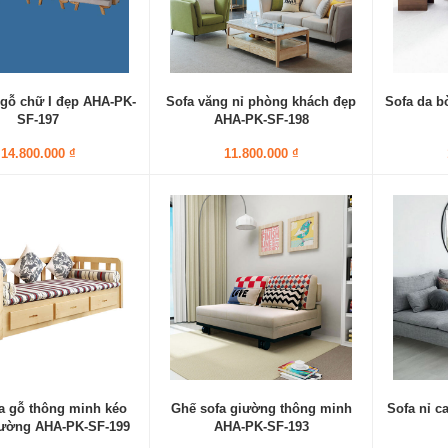
 gỗ chữ I đẹp AHA-PK-
Sofa văng nỉ phòng khách đẹp
Sofa da b
SF-197
AHA-PK-SF-198
14.800.000 ₫
11.800.000 ₫
a gỗ thông minh kéo
Ghế sofa giường thông minh
Sofa nỉ c
iường AHA-PK-SF-199
AHA-PK-SF-193