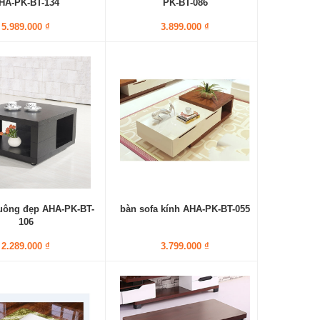
HA-PK-BT-134
PK-BT-086
5.989.000 ₫
3.899.000 ₫
vuông đẹp AHA-PK-BT-
bàn sofa kính AHA-PK-BT-055
106
2.289.000 ₫
3.799.000 ₫