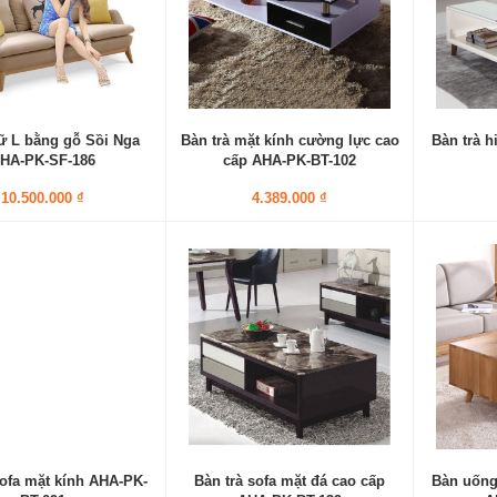
ữ L bằng gỗ Sồi Nga
Bàn trà mặt kính cường lực cao
Bàn trà h
HA-PK-SF-186
cấp AHA-PK-BT-102
10.500.000 ₫
4.389.000 ₫
sofa mặt kính AHA-PK-
Bàn trà sofa mặt đá cao cấp
Bàn uống 