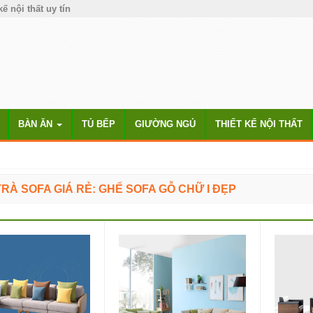
kế nội thất uy tín
BÀN ĂN
TỦ BẾP
GIƯỜNG NGỦ
THIẾT KẾ NỘI THẤT
RÀ SOFA GIÁ RẺ: GHẾ SOFA GỖ CHỮ I ĐẸP