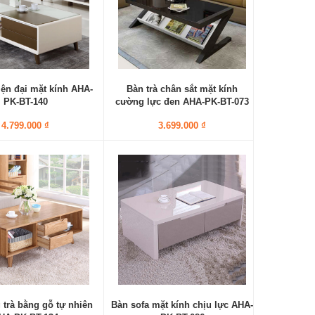
iện đại mặt kính AHA-
Bàn trà chân sắt mặt kính
PK-BT-140
cường lực đen AHA-PK-BT-073
4.799.000 ₫
3.699.000 ₫
trà bằng gỗ tự nhiên
Bàn sofa mặt kính chịu lực AHA-