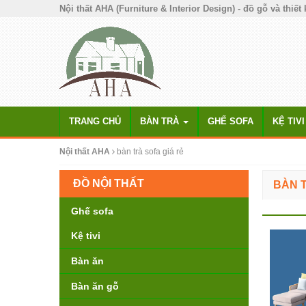
Nội thất AHA (Furniture & Interior Design) - đồ gỗ và thiết 
TRANG CHỦ
BÀN TRÀ
GHẾ SOFA
KỆ TIVI
Nội thất AHA
bàn trà sofa giá rẻ
ĐỒ NỘI THẤT
BÀN T
Ghế sofa
Kệ tivi
Bàn ăn
Bàn ăn gỗ