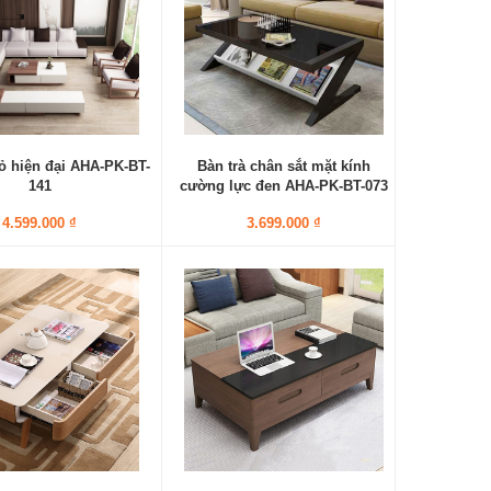
hỏ hiện đại AHA-PK-BT-
Bàn trà chân sắt mặt kính
141
cường lực đen AHA-PK-BT-073
4.599.000 ₫
3.699.000 ₫