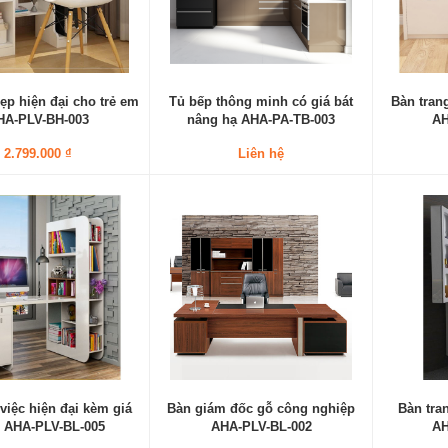
ẹp hiện đại cho trẻ em
Tủ bếp thông minh có giá bát
Bàn tran
HA-PLV-BH-003
nâng hạ AHA-PA-TB-003
AH
2.799.000 ₫
Liên hệ
việc hiện đại kèm giá
Bàn giám đốc gỗ công nghiệp
Bàn tra
 AHA-PLV-BL-005
AHA-PLV-BL-002
AH