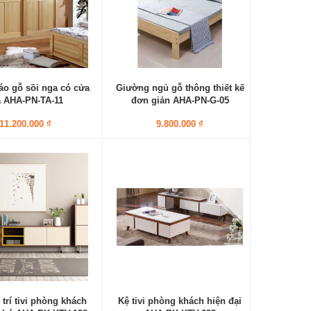
áo gỗ sồi nga có cửa
Giường ngủ gỗ thông thiết kế
a AHA-PN-TA-11
đơn giản AHA-PN-G-05
11.200.000 ₫
9.800.000 ₫
 trí tivi phòng khách
Kệ tivi phòng khách hiện đại