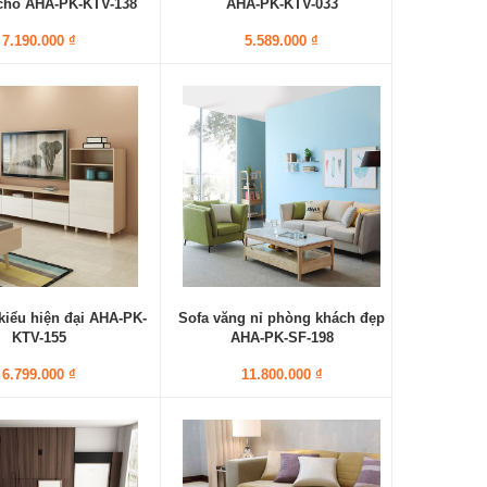
chó AHA-PK-KTV-138
AHA-PK-KTV-033
7.190.000 ₫
5.589.000 ₫
 kiểu hiện đại AHA-PK-
Sofa văng nỉ phòng khách đẹp
KTV-155
AHA-PK-SF-198
6.799.000 ₫
11.800.000 ₫