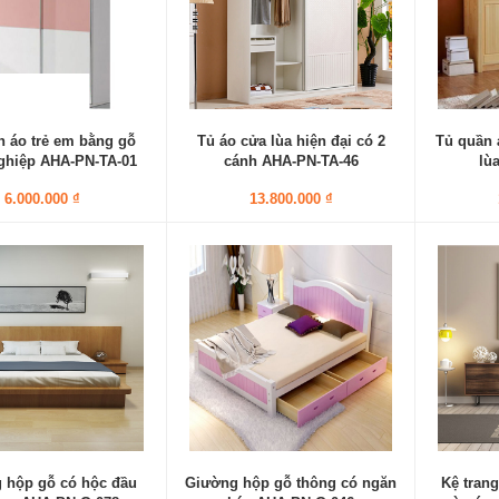
n áo trẻ em bằng gỗ
Tủ áo cửa lùa hiện đại có 2
Tủ quần 
ghiệp AHA-PN-TA-01
cánh AHA-PN-TA-46
lù
6.000.000 ₫
13.800.000 ₫
 hộp gỗ có hộc đầu
Giường hộp gỗ thông có ngăn
Kệ trang