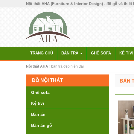
Nội thất AHA (Furniture & Interior Design) - đồ gỗ và thiết 
TRANG CHỦ
BÀN TRÀ
GHẾ SOFA
KỆ TIVI
Nội thất AHA
bàn trà đẹp hiện đại
ĐỒ NỘI THẤT
BÀN T
Ghế sofa
Kệ tivi
Bàn ăn
Bàn ăn gỗ