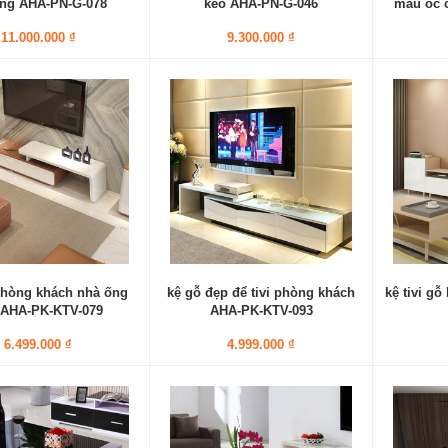
ng AHA-PN-G-078
kéo AHA-PN-G-046
màu óc 
11.000.000 ₫
9.300.000 ₫
 phòng khách nhà ống
kệ gỗ đẹp để tivi phòng khách
kệ tivi gỗ
 AHA-PK-KTV-079
AHA-PK-KTV-093
6.499.000 ₫
4.999.000 ₫