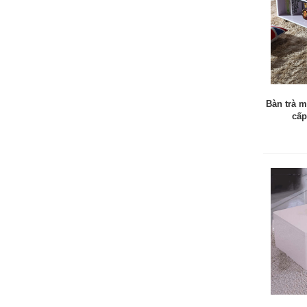
Bàn trà m
cấp