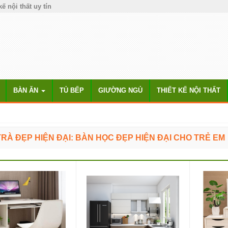
kế nội thất uy tín
BÀN ĂN
TỦ BẾP
GIƯỜNG NGỦ
THIẾT KẾ NỘI THẤT
RÀ ĐẸP HIỆN ĐẠI: BÀN HỌC ĐẸP HIỆN ĐẠI CHO TRẺ EM