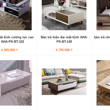
ặt kính cường lực cao
Bàn trà hiện đại mặt kính AHA-
bàn trà n
 AHA-PK-BT-102
PK-BT-140
4.389.000 ₫
4.799.000 ₫