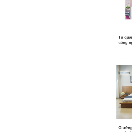
Tủ quầ
công n
Giường