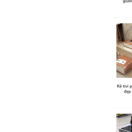
giườ
Kệ tivi
đẹp