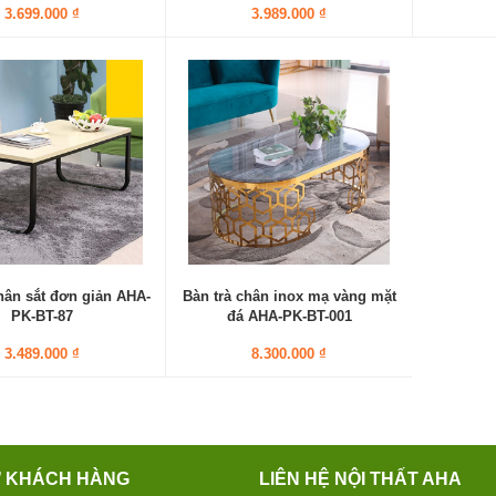
3.699.000 ₫
3.989.000 ₫
hân sắt đơn giản AHA-
Bàn trà chân inox mạ vàng mặt
PK-BT-87
đá AHA-PK-BT-001
3.489.000 ₫
8.300.000 ₫
Ợ KHÁCH HÀNG
LIÊN HỆ NỘI THẤT AHA