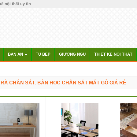
kế nội thất uy tín
BÀN ĂN
TỦ BẾP
GIƯỜNG NGỦ
THIẾT KẾ NỘI THẤT
TRÀ CHÂN SẮT: BÀN HỌC CHÂN SẮT MẶT GỖ GIÁ RẺ