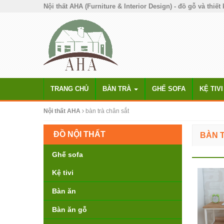
Nội thất AHA (Furniture & Interior Design) - đồ gỗ và thiết 
TRANG CHỦ
BÀN TRÀ
GHẾ SOFA
KỆ TIVI
Nội thất AHA
bàn trà chân sắt
ĐỒ NỘI THẤT
BÀN 
Ghế sofa
Kệ tivi
Bàn ăn
Bàn ăn gỗ