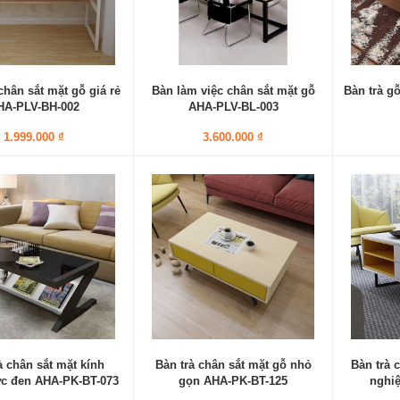
hân sắt mặt gỗ giá rẻ
Bàn làm việc chân sắt mặt gỗ
Bàn trà g
HA-PLV-BH-002
AHA-PLV-BL-003
1.999.000 ₫
3.600.000 ₫
à chân sắt mặt kính
Bàn trà chân sắt mặt gỗ nhỏ
Bàn trà 
c đen AHA-PK-BT-073
gọn AHA-PK-BT-125
nghi