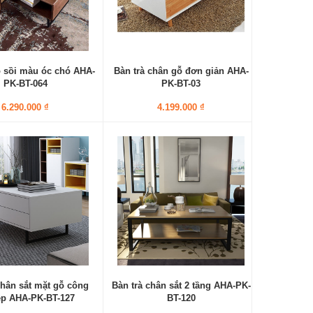
ỗ sồi màu óc chó AHA-
Bàn trà chân gỗ đơn giản AHA-
PK-BT-064
PK-BT-03
6.290.000 ₫
4.199.000 ₫
chân sắt mặt gỗ công
Bàn trà chân sắt 2 tầng AHA-PK-
ệp AHA-PK-BT-127
BT-120