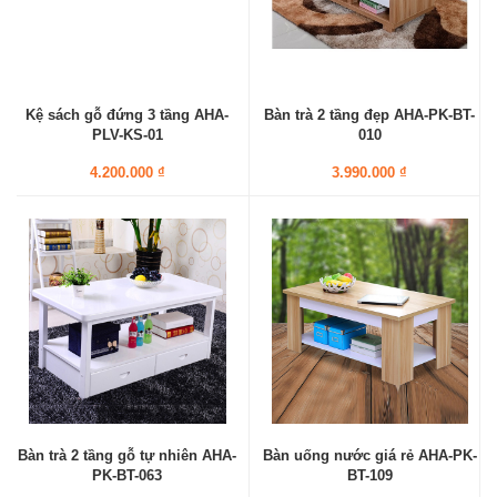
Kệ sách gỗ đứng 3 tầng AHA-
Bàn trà 2 tầng đẹp AHA-PK-BT-
PLV-KS-01
010
4.200.000 ₫
3.990.000 ₫
Bàn trà 2 tầng gỗ tự nhiên AHA-
Bàn uống nước giá rẻ AHA-PK-
PK-BT-063
BT-109