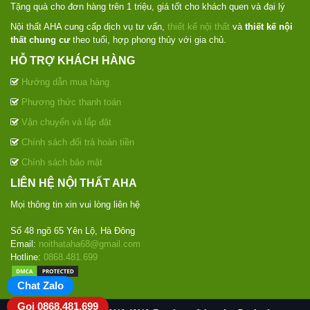
Tặng quà cho đơn hàng trên 1 triệu, giá tốt cho khách quen và đại lý
Nội thất AHA cung cấp dịch vụ tư vấn,
thiết kế nội thất
và
thiết kế nội
thất chung cư
theo tuổi, hợp phong thủy với gia chủ.
HỖ TRỢ KHÁCH HÀNG
Hướng dẫn mua hàng
Phương thức thanh toán
Vận chuyển và lắp đặt
Chính sách đổi trả hoàn tiền
Chính sách bảo mật
LIÊN HỆ NỘI THẤT AHA
Mọi thông tin xin vui lòng liên hệ
Số 48 ngõ 65 Yên Lộ, Hà Đông
Email:
noithataha68@gmail.com
Hotline:
0868.481.699
Chat Zalo
Gọi 0868.481.699