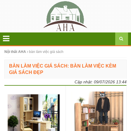
Nội thất AHA
bàn làm việc giá sách
BÀN LÀM VIỆC GIÁ SÁCH: BÀN LÀM VIỆC KÈM
GIÁ SÁCH ĐẸP
Cập nhật:
09/07/2026 13:44