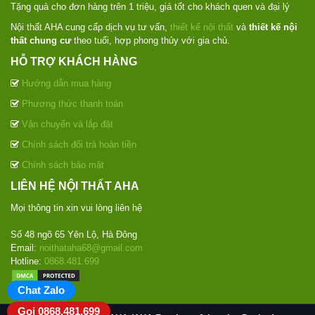
Tặng quà cho đơn hàng trên 1 triệu, giá tốt cho khách quen và đại lý
Nội thất AHA cung cấp dịch vụ tư vấn,
thiết kế nội thất
và
thiết kế nội
thất chung cư
theo tuổi, hợp phong thủy với gia chủ.
HỖ TRỢ KHÁCH HÀNG
Hướng dẫn mua hàng
Phương thức thanh toán
Vận chuyển và lắp đặt
Chính sách đổi trả hoàn tiền
Chính sách bảo mật
LIÊN HỆ NỘI THẤT AHA
Mọi thông tin xin vui lòng liên hệ
Số 48 ngõ 65 Yên Lộ, Hà Đông
Email:
noithataha68@gmail.com
Hotline:
0868.481.699
Chat Zalo
Gọi 0868.481.699