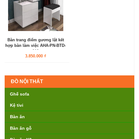
Bàn trang điểm gương lật kết
hợp bàn làm việc AHA-PN-BTD-
012
3.850.000 ₫
ĐỒ NỘI THẤT
Ghế sofa
Kệ tivi
Bàn ăn
Bàn ăn gỗ