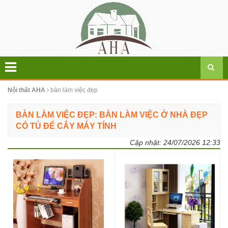
Nội thất AHA
bàn làm việc đẹp
BÀN LÀM VIỆC ĐẸP: BÀN LÀM VIỆC Ở NHÀ ĐẸP
CÓ TỦ ĐỂ CÂY MÁY TÍNH
Cập nhật:
24/07/2026 12:33