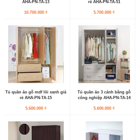
AHA-PN-TA-13
rẻ AHA-PN-TA-51
10.700.000 ₫
5.700.000 ₫
Tủ quần áo gỗ mdf lõi xanh giá
Tủ quần áo 3 cánh bằng gỗ
rẻ AHA-PN-TA-15
công nghiệp AHA-PN-TA-14
5.600.000 ₫
5.600.000 ₫