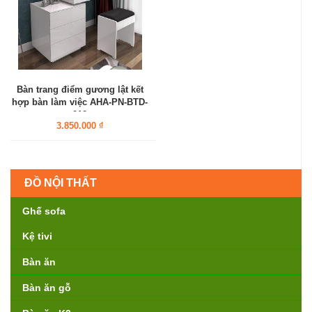
Bàn trang điểm gương lật kết
hợp bàn làm việc AHA-PN-BTD-
012
3.850.000 ₫
ĐỒ NỘI THẤT
Ghế sofa
Kệ tivi
Bàn ăn
Bàn ăn gỗ