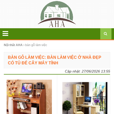
Nội thất AHA
bàn gỗ làm việc
BÀN GỖ LÀM VIỆC: BÀN LÀM VIỆC Ở NHÀ ĐẸP
CÓ TỦ ĐỂ CÂY MÁY TÍNH
Cập nhật:
27/06/2026 13:55