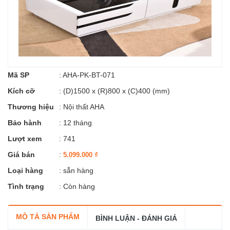
Mã SP
:
AHA-PK-BT-071
Kích cỡ
:
(D)1500 x (R)800 x (C)400 (mm)
Thương hiệu
:
Nội thất AHA
Bảo hành
: 12 tháng
Lượt xem
: 741
Giá bán
:
5.099.000
₫
Loại hàng
: sẵn hàng
Tình trạng
: Còn hàng
MÔ TẢ SẢN PHẨM
BÌNH LUẬN - ĐÁNH GIÁ