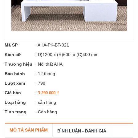
Mã SP
:
AHA-PK-BT-021
Kích cỡ
:
D)1200 x (R)600 x (C)400 mm
Thương hiệu
:
Nội thất AHA
Bảo hành
: 12 tháng
Lượt xem
: 798
Giá bán
:
3.290.000
₫
Loại hàng
: sẵn hàng
Tình trạng
: Còn hàng
MÔ TẢ SẢN PHẨM
BÌNH LUẬN - ĐÁNH GIÁ