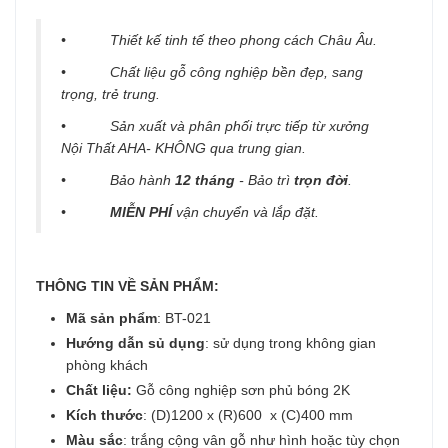
• Thiết kế tinh tế theo phong cách Châu Âu.
• Chất liệu gỗ công nghiệp bền đẹp, sang
trọng, trẻ trung.
• Sản xuất và phân phối trực tiếp từ xưởng
Nội Thất AHA- KHÔNG qua trung gian.
• Bảo hành
12 tháng
- Bảo trì
trọn đời
.
•
MIỄN PHÍ
vận chuyển và lắp đặt.
THÔNG TIN VỀ SẢN PHẨM:
Mã sản phẩm
: BT-021
Hướng dẫn sủ dụng
: sử dụng trong không gian
phòng khách
Chất liệu:
Gỗ công nghiệp sơn phủ bóng 2K
Kích thước
: (D)1200 x (R)600 x (C)400 mm
Màu sắc
: trắng cộng vân gỗ như hình hoặc tùy chọn